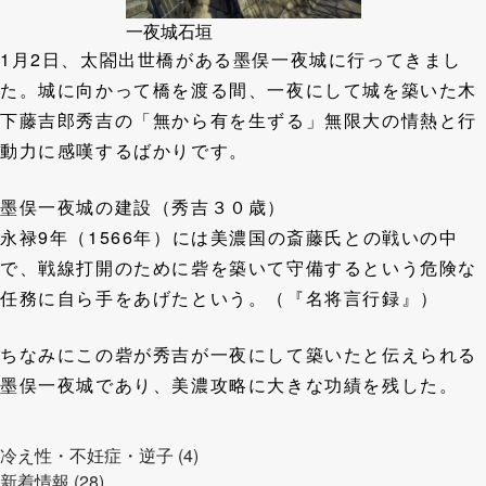
一夜城石垣
1月2日、太閤出世橋がある墨俣一夜城に行ってきまし
た。城に向かって橋を渡る間、一夜にして城を築いた木
下藤吉郎秀吉の「無から有を生ずる」無限大の情熱と行
動力に感嘆するばかりです。
墨俣一夜城の建設（秀吉３０歳）
永禄9年（1566年）には美濃国の斎藤氏との戦いの中
で、戦線打開のために砦を築いて守備するという危険な
任務に自ら手をあげたという。（『名将言行録』）
ちなみにこの砦が秀吉が一夜にして築いたと伝えられる
墨俣一夜城であり、美濃攻略に大きな功績を残した。
冷え性・不妊症・逆子 (4)
新着情報 (28)