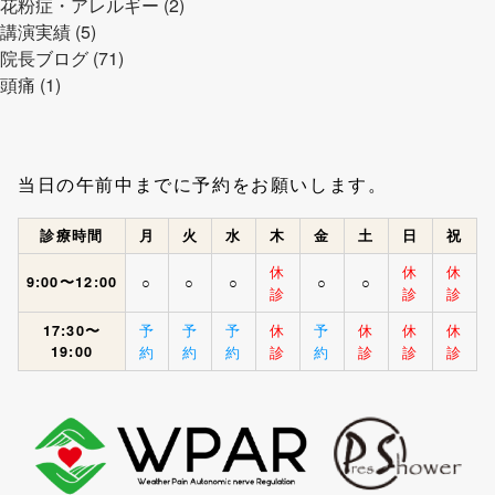
花粉症・アレルギー (2)
講演実績 (5)
院長ブログ (71)
頭痛 (1)
当日の午前中までに予約をお願いします。
診療時間
月
火
水
木
金
土
日
祝
休
休
休
9:00〜12:00
○
○
○
○
○
診
診
診
予
予
予
休
予
休
休
休
17:30〜
19:00
約
約
約
診
約
診
診
診