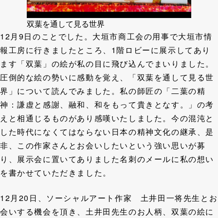
双葉を通して見る世界
12月9日のことでした。大垣市商工会の用事で大垣市情
報工房に行きましたところ、1階ロビーに展示してあり
ます「双葉」の絵が私の目に飛び込んでまいりました。
圧倒的な絵の勢いに感動を覚え、「双葉を通して見る世
界」について読んでみました。私の師匠の「二葉の精
神：謙虚と感謝、融和、和をもって貴きとなす。」の考
えと相通じるものがあり感嘆いたしました。今の混沌と
した時代になくてはならない日本の精神文化の継承、是
非、この作家さんとお会いしたいという強い思いが募
り、展示会に置いてありました名刺のメールに私の想い
を書かせていただきました。
12月20日、ソーシャルアート作家 土井田一将先生とお
会いする機会を頂き、土井田先生のお人柄、双葉の絵に