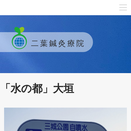
二葉鍼灸療院
「水の都」大垣