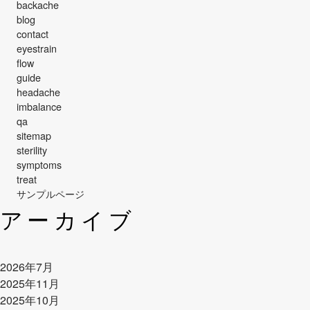
backache
blog
contact
eyestrain
flow
guide
headache
imbalance
qa
sitemap
sterility
symptoms
treat
サンプルページ
アーカイブ
2026年7月
2025年11月
2025年10月