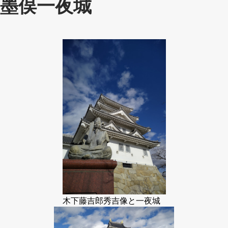
墨俣一夜城
木下藤吉郎秀吉像と一夜城