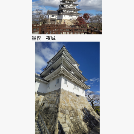
墨俣一夜城