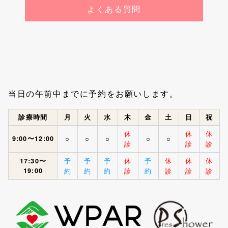
よくある質問
当日の午前中までに予約をお願いします。
診療時間
月
火
水
木
金
土
日
祝
休
休
休
9:00〜12:00
○
○
○
○
○
診
診
診
予
予
予
休
予
休
休
休
17:30〜
19:00
約
約
約
診
約
診
診
診