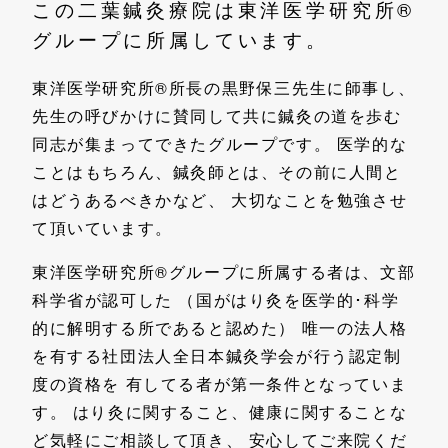
この二葉鍼灸療院は東洋医学研究所®
グループに所属しています。
東洋医学研究所®所長の黒野保三先生に師事し、
先生の呼びかけに賛同して共に鍼灸の道を歩む
同志が集まってできたグループです。 医学的な
ことはもちろん、鍼灸師とは、その前に人間と
はどうあるべきかなど、 大切なことを勉強させ
て頂いています。
東洋医学研究所®グループに所属する者は、文部
科学省が認可した （国がはり灸を医学的･科学
的に解明する所であると認めた） 唯一の法人格
を有する社団法人全日本鍼灸学会が行う認定制
度の資格を 有してる者が第一条件となっていま
す。 はり灸に関すること、健康に関することな
ど気軽にご相談して頂き、 安心してご来院くだ