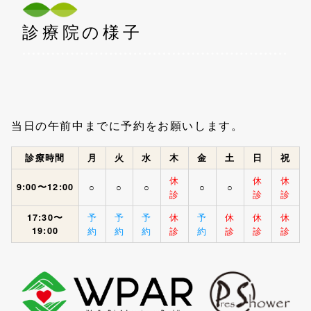
診療院の様子
当日の午前中までに予約をお願いします。
診療時間
月
火
水
木
金
土
日
祝
休
休
休
9:00〜12:00
○
○
○
○
○
診
診
診
予
予
予
休
予
休
休
休
17:30〜
19:00
約
約
約
診
約
診
診
診