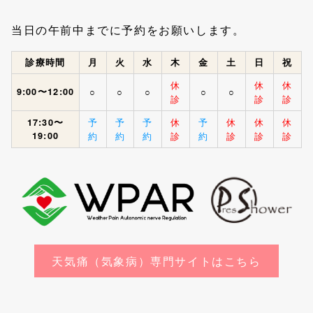
当日の午前中までに予約をお願いします。
診療時間
月
火
水
木
金
土
日
祝
休
休
休
9:00〜12:00
○
○
○
○
○
診
診
診
予
予
予
休
予
休
休
休
17:30〜
19:00
約
約
約
診
約
診
診
診
天気痛（気象病）専門サイトはこちら