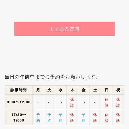
よくある質問
当日の午前中までに予約をお願いします。
診療時間
月
火
水
木
金
土
日
祝
休
休
休
9:00〜12:00
○
○
○
○
○
診
診
診
予
予
予
休
予
休
休
休
17:30〜
19:00
約
約
約
診
約
診
診
診