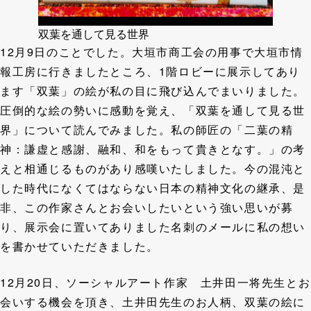
双葉を通して見る世界
12月9日のことでした。大垣市商工会の用事で大垣市情
報工房に行きましたところ、1階ロビーに展示してあり
ます「双葉」の絵が私の目に飛び込んでまいりました。
圧倒的な絵の勢いに感動を覚え、「双葉を通して見る世
界」について読んでみました。私の師匠の「二葉の精
神：謙虚と感謝、融和、和をもって貴きとなす。」の考
えと相通じるものがあり感嘆いたしました。今の混沌と
した時代になくてはならない日本の精神文化の継承、是
非、この作家さんとお会いしたいという強い思いが募
り、展示会に置いてありました名刺のメールに私の想い
を書かせていただきました。
12月20日、ソーシャルアート作家 土井田一将先生とお
会いする機会を頂き、土井田先生のお人柄、双葉の絵に