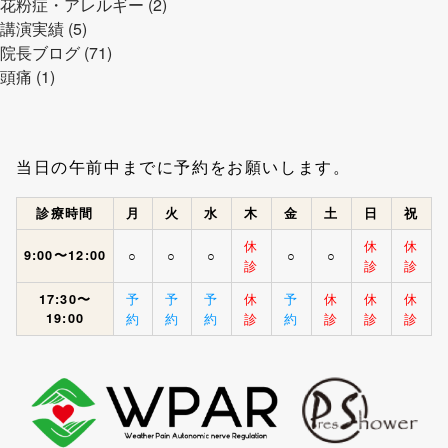
花粉症・アレルギー (2)
講演実績 (5)
院長ブログ (71)
頭痛 (1)
当日の午前中までに予約をお願いします。
診療時間
月
火
水
木
金
土
日
祝
休
休
休
9:00〜12:00
○
○
○
○
○
診
診
診
予
予
予
休
予
休
休
休
17:30〜
19:00
約
約
約
診
約
診
診
診