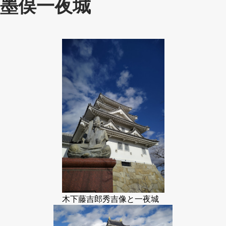
墨俣一夜城
木下藤吉郎秀吉像と一夜城