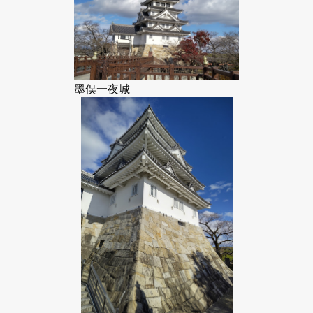
墨俣一夜城