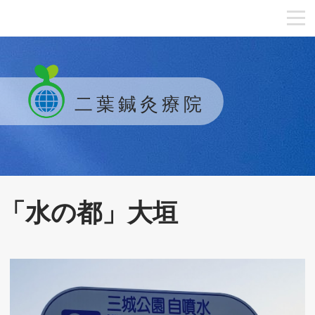
二葉鍼灸療院
「水の都」大垣