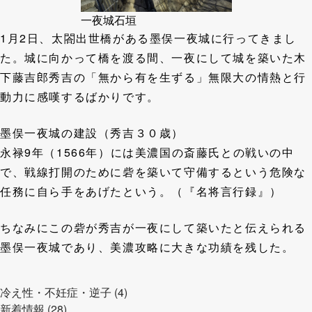
一夜城石垣
1月2日、太閤出世橋がある墨俣一夜城に行ってきまし
た。城に向かって橋を渡る間、一夜にして城を築いた木
下藤吉郎秀吉の「無から有を生ずる」無限大の情熱と行
動力に感嘆するばかりです。
墨俣一夜城の建設（秀吉３０歳）
永禄9年（1566年）には美濃国の斎藤氏との戦いの中
で、戦線打開のために砦を築いて守備するという危険な
任務に自ら手をあげたという。（『名将言行録』）
ちなみにこの砦が秀吉が一夜にして築いたと伝えられる
墨俣一夜城であり、美濃攻略に大きな功績を残した。
冷え性・不妊症・逆子 (4)
新着情報 (28)