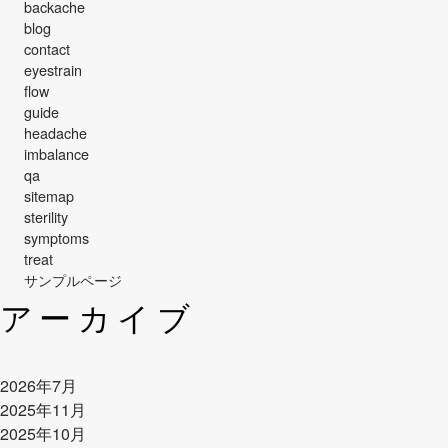
backache
blog
contact
eyestrain
flow
guide
headache
imbalance
qa
sitemap
sterility
symptoms
treat
サンプルページ
アーカイブ
2026年7月
2025年11月
2025年10月