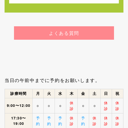
よくある質問
当日の午前中までに予約をお願いします。
診療時間
月
火
水
木
金
土
日
祝
休
休
休
9:00〜12:00
○
○
○
○
○
診
診
診
予
予
予
休
予
休
休
休
17:30〜
19:00
約
約
約
診
約
診
診
診