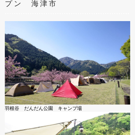
プン 海津市
羽根谷 だんだん公園 キャンプ場