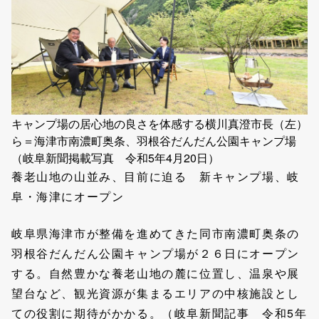
キャンプ場の居心地の良さを体感する横川真澄市長（左）
ら＝海津市南濃町奥条、羽根谷だんだん公園キャンプ場
（岐阜新聞掲載写真 令和5年4月20日）
養老山地の山並み、目前に迫る 新キャンプ場、岐
阜・海津にオープン
岐阜県海津市が整備を進めてきた同市南濃町奥条の
羽根谷だんだん公園キャンプ場が２６日にオープン
する。自然豊かな養老山地の麓に位置し、温泉や展
望台など、観光資源が集まるエリアの中核施設とし
ての役割に期待がかかる。（岐阜新聞記事 令和5年