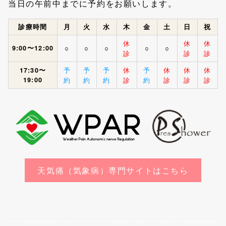
当日の午前中までに予約をお願いします。
診療時間
月
火
水
木
金
土
日
祝
休
休
休
9:00〜12:00
○
○
○
○
○
診
診
診
予
予
予
休
予
休
休
休
17:30〜
19:00
約
約
約
診
約
診
診
診
天気痛（気象病）専門サイトはこちら