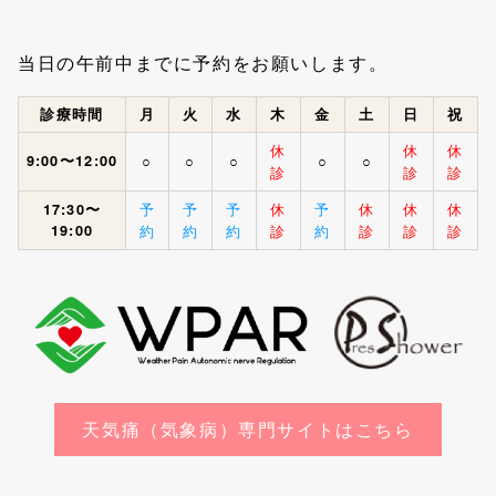
当日の午前中までに予約をお願いします。
診療時間
月
火
水
木
金
土
日
祝
休
休
休
9:00〜12:00
○
○
○
○
○
診
診
診
予
予
予
休
予
休
休
休
17:30〜
19:00
約
約
約
診
約
診
診
診
天気痛（気象病）専門サイトはこちら