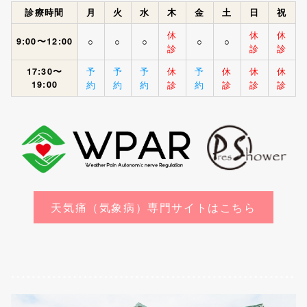
診療時間
月
火
水
木
金
土
日
祝
休
休
休
9:00〜12:00
○
○
○
○
○
診
診
診
予
予
予
休
予
休
休
休
17:30〜
19:00
約
約
約
診
約
診
診
診
天気痛（気象病）専門サイトはこちら